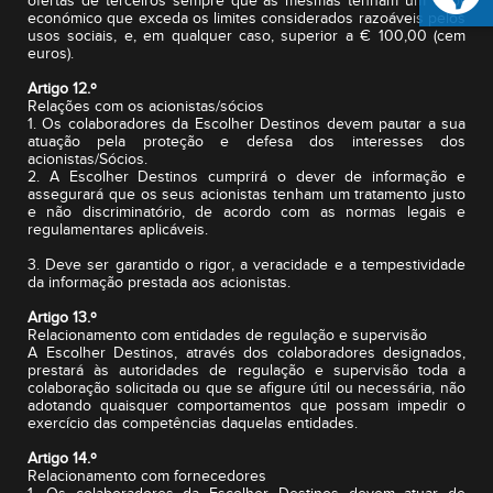
ofertas de terceiros sempre que as mesmas tenham um valor
económico que exceda os limites considerados razoáveis pelos
usos sociais, e, em qualquer caso, superior a € 100,00 (cem
euros).
Artigo 12.º
Relações com os acionistas/sócios
1. Os colaboradores da Escolher Destinos devem pautar a sua
atuação pela proteção e defesa dos interesses dos
acionistas/Sócios.
2. A Escolher Destinos cumprirá o dever de informação e
assegurará que os seus acionistas tenham um tratamento justo
e não discriminatório, de acordo com as normas legais e
regulamentares aplicáveis.
3. Deve ser garantido o rigor, a veracidade e a tempestividade
da informação prestada aos acionistas.
Artigo 13.º
Relacionamento com entidades de regulação e supervisão
A Escolher Destinos, através dos colaboradores designados,
prestará às autoridades de regulação e supervisão toda a
colaboração solicitada ou que se afigure útil ou necessária, não
adotando quaisquer comportamentos que possam impedir o
exercício das competências daquelas entidades.
Artigo 14.º
Relacionamento com fornecedores