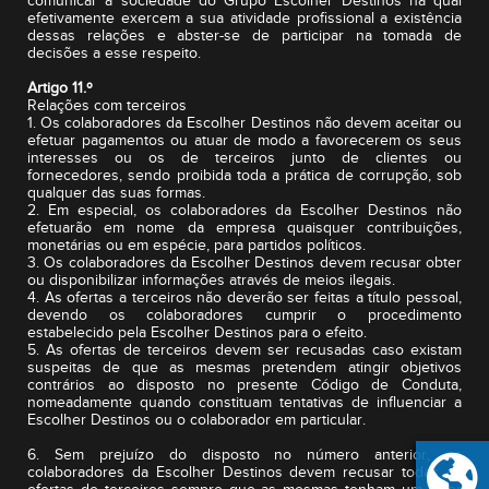
comunicar à sociedade do Grupo Escolher Destinos na qual
efetivamente exercem a sua atividade profissional a existência
dessas relações e abster-se de participar na tomada de
decisões a esse respeito.
Artigo 11.º
Relações com terceiros
1. Os colaboradores da Escolher Destinos não devem aceitar ou
efetuar pagamentos ou atuar de modo a favorecerem os seus
interesses ou os de terceiros junto de clientes ou
fornecedores, sendo proibida toda a prática de corrupção, sob
qualquer das suas formas.
2. Em especial, os colaboradores da Escolher Destinos não
efetuarão em nome da empresa quaisquer contribuições,
monetárias ou em espécie, para partidos políticos.
3. Os colaboradores da Escolher Destinos devem recusar obter
ou disponibilizar informações através de meios ilegais.
4. As ofertas a terceiros não deverão ser feitas a título pessoal,
devendo os colaboradores cumprir o procedimento
estabelecido pela Escolher Destinos para o efeito.
5. As ofertas de terceiros devem ser recusadas caso existam
suspeitas de que as mesmas pretendem atingir objetivos
contrários ao disposto no presente Código de Conduta,
nomeadamente quando constituam tentativas de influenciar a
Escolher Destinos ou o colaborador em particular.
6. Sem prejuízo do disposto no número anterior, os
colaboradores da Escolher Destinos devem recusar todas as