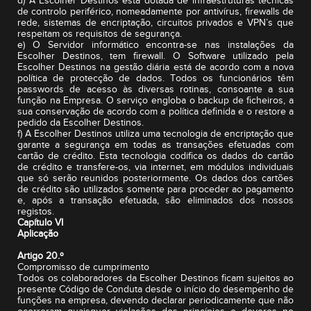
d) A Escolher Destinos está dotada de infraestruturas técnicas
de controlo periférico, nomeadamente por antivírus, firewalls de
rede, sistemas de encriptação, circuitos privados e VPN’s que
respeitam os requisitos de segurança.
e) O Servidor informático encontra-se nas instalações da
Escolher Destinos, tem firewall. O Software utilizado pela
Escolher Destinos na gestão diária está de acordo com a nova
política de protecção de dados. Todos os funcionários têm
passwords de acesso às diversas rotinas, consoante a sua
função na Empresa. O serviço engloba o backup de ficheiros, a
sua conservação de acordo com a política definida e o restore a
pedido da Escolher Destinos.
f) A Escolher Destinos utiliza uma tecnologia de encriptação que
garante a segurança em todas as transações efetuadas com
cartão de crédito. Esta tecnologia codifica os dados do cartão
de crédito e transfere-os, via internet, em módulos individuais
que só serão reunidos posteriormente. Os dados dos cartões
de crédito são utilizados somente para proceder ao pagamento
e, após a transação efetuada, são eliminados dos nossos
registos.
Capítulo VI
Aplicação
Artigo 20.º
Compromisso de cumprimento
Todos os colaboradores da Escolher Destinos ficam sujeitos ao
presente Código de Conduta desde o início do desempenho de
funções na empresa, devendo declarar periodicamente que não