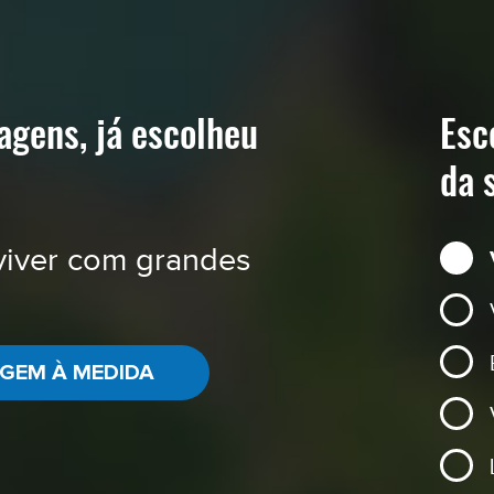
iagens, já escolheu
Esc
da 
viver com grandes
AGEM À MEDIDA