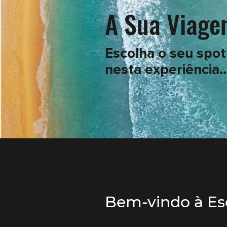
A Sua Viage
Escolha o seu spo
nesta experiência..
Bem-vindo à Es