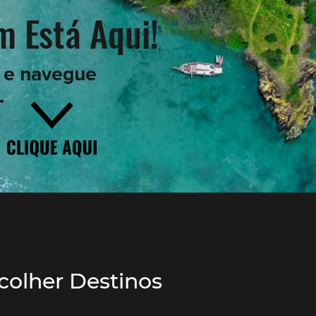
m Está Aqui!
t e navegue
.
colher Destinos