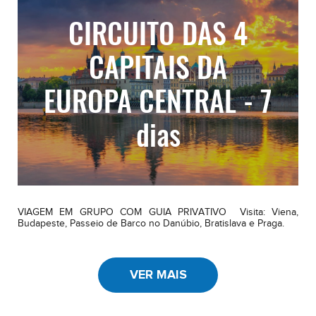
CIRCUITO DAS 4
CAPITAIS DA
EUROPA CENTRAL - 7
dias
VIAGEM EM GRUPO COM GUIA PRIVATIVO Visita: Viena,
Budapeste, Passeio de Barco no Danúbio, Bratislava e Praga.
VER MAIS